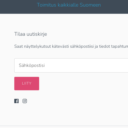
Toimitus kaikkialle Suomeen
Tilaa uutiskirje
Saat näyttelykutsut kätevästi sähköpostiisi ja tiedot tapahtu
LIITY