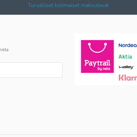
Turvalliset kotimaiset maksutavat
mista