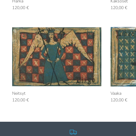
Härkä
Kaksoset
120,00 €
120,00 €
Neitsyt
Vaaka
120,00 €
120,00 €