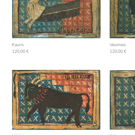
Kauris
Vesimies
120,00 €
120,00 €