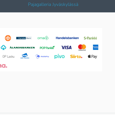
Pajagalleria Jyväskylässä